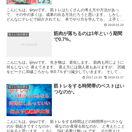
こんにちは。ijiryuです。 筋トレはたくさんの考え方や方法があっ
て、 その中の多くは、成果の出る方法だろうと思います。 しかし、
どんなにテレビで紹介されても、 本でやり方を学んでも、 上手く成
果の出ない人もたくさんいる というのが、事...
2019.01.22
筋肉が落ちるのは1年という期間
筋トレ/自分磨き
で0.7%。
こんにちは。ijiryuです。 生き物は、老化します。 筋肉も同じように
何もしないと 衰えてきます。 衰え方には個人差もありますが、 20歳
をピークに30歳ごろから 年0.7％ずつ減少していきます。 そして、
50歳あたりからは 1.0～2....
2017.12.20
2018.01.17
筋トレをする時間帯のベストはい
筋トレ/自分磨き
つなのか。
こんにちは。ijiryuです。 筋トレをする時間はどの時間帯がベストな
のか 朝起きてすぐなのか、 昼なのか夜寝る前なのか。 と考えたこと
があると思います。 しかし、悩む必要は無いんです。 その答えは