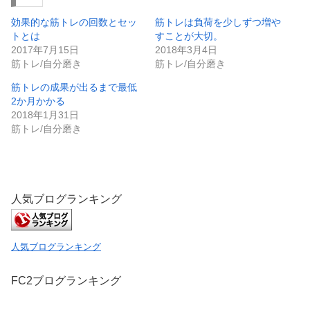
i
で
t
共
効果的な筋トレの回数とセッ
筋トレは負荷を少しずつ増や
t
有
e
す
トとは
すことが大切。
r
る
2017年7月15日
2018年3月4日
で
に
共
は
筋トレ/自分磨き
筋トレ/自分磨き
有
ク
(
リ
筋トレの成果が出るまで最低
新
ッ
し
ク
2か月かかる
い
し
2018年1月31日
ウ
て
ィ
く
筋トレ/自分磨き
ン
だ
ド
さ
ウ
い
で
(
開
新
き
し
ま
い
す
ウ
人気ブログランキング
)
ィ
ン
ド
ウ
で
人気ブログランキング
開
き
ま
す
FC2ブログランキング
)