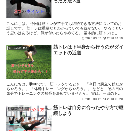
った方法 3選
こんにちは。 今回は筋トレが苦手でも継続できる方法についてのお
話しです。 筋トレは重要だとわかっていても続かない。 やろうとい
う思いはあるけど、気が付いたらやめてる。 基本的に筋トレはしん
どいから嫌い。 という人はたくさんいると思いますし、...
2020.03.07
2020.04.10
筋トレは下半身から行うのがダイ
筋トレ/自分磨き
エットの近道
こんにちは。ijiryuです。 筋トレをするとき、 「今日は腕立て伏せか
らやろう。」 「体幹トレーニングからやろう。」 などと、その日の
気分でトレーニングの順番を決めていませんか。 実は、一回のトレ
ーニングで全身を鍛えようと思うのなら、 体...
2018.03.12
2018.03.20
筋トレは自分に合ったやり方で継
筋トレ/自分磨き
続しよう