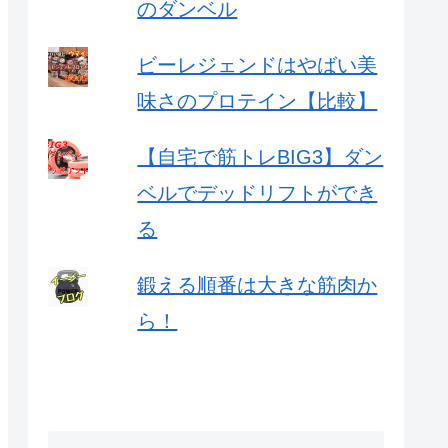
のダンベル
ビーレジェンドはやばい美
味さのプロテイン【比較】
【自宅で筋トレBIG3】ダン
ベルでデッドリフトができ
る
鍛える順番は大きな筋肉か
ら！