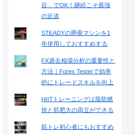
目」でOK！継続こそ最強
の近道
STEADYの懸垂マシンを1
年使用しておすすめする
FX過去相場分析の重要性と
方法｜Forex Testerで効率
的にトレードスキルを向上
HIITトレーニングは脂肪燃
焼と筋肥大の両立ができる
筋トレ初心者にもおすすめ