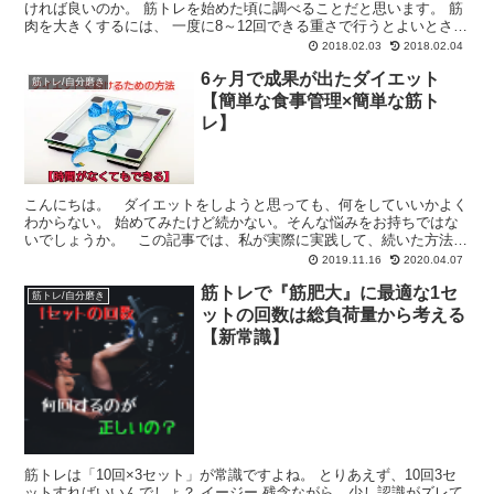
ければ良いのか。 筋トレを始めた頃に調べることだと思います。 筋
肉を大きくするには、 一度に8～12回できる重さで行うとよいとされ
ていますね。 ただ、これは中々の高負荷で...
2018.02.03
2018.02.04
6ヶ月で成果が出たダイエット
筋トレ/自分磨き
【簡単な食事管理×簡単な筋ト
レ】
こんにちは。 ダイエットをしようと思っても、何をしていいかよく
わからない。 始めてみたけど続かない。そんな悩みをお持ちではな
いでしょうか。 この記事では、私が実際に実践して、続いた方法を
紹介していきます。 内容としては、食事の見直し...
2019.11.16
2020.04.07
筋トレで『筋肥大』に最適な1セ
筋トレ/自分磨き
ットの回数は総負荷量から考える
【新常識】
筋トレは「10回×3セット」が常識ですよね。 とりあえず、10回3セ
ットすればいいんでしょ？ イージー 残念ながら、少し認識がズレて