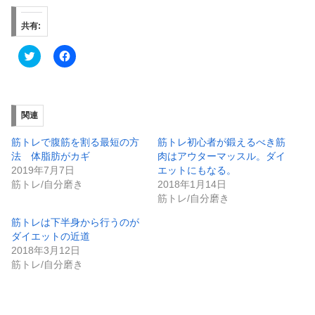
共有:
ク
F
リ
a
ッ
c
ク
e
し
b
て
o
T
o
関連
w
k
i
で
t
共
筋トレで腹筋を割る最短の方
筋トレ初心者が鍛えるべき筋
t
有
e
す
法 体脂肪がカギ
肉はアウターマッスル。ダイ
r
る
2019年7月7日
エットにもなる。
で
に
共
は
筋トレ/自分磨き
2018年1月14日
有
ク
筋トレ/自分磨き
(
リ
新
ッ
し
ク
筋トレは下半身から行うのが
い
し
ダイエットの近道
ウ
て
ィ
く
2018年3月12日
ン
だ
ド
さ
筋トレ/自分磨き
ウ
い
で
(
開
新
き
し
ま
い