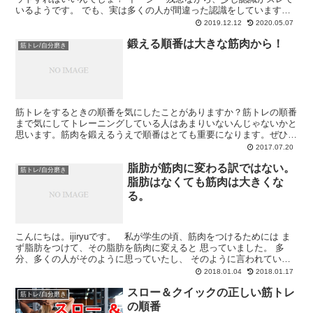
いるようです。 でも、実は多くの人が間違った認識をしています。
イージー 回数とセット数はあくまでも目安です...
2019.12.12
2020.05.07
鍛える順番は大きな筋肉から！
筋トレ/自分磨き
筋トレをするときの順番を気にしたことがありますか？筋トレの順番
まで気にしてトレーニングしている人はあまりいないんじゃないかと
思います。筋肉を鍛えるうえで順番はとても重要になります。ぜひ意
識して取り組んでもらいたいと思います。鍛える順番は大き...
2017.07.20
脂肪が筋肉に変わる訳ではない。
筋トレ/自分磨き
脂肪はなくても筋肉は大きくな
る。
こんにちは。ijiryuです。 私が学生の頃、筋肉をつけるためには ま
ず脂肪をつけて、その脂肪を筋肉に変えると 思っていました。 多
分、多くの人がそのように思っていたし、 そのように言われていた
んじゃないかなぁと思います。 しかし、実は...
2018.01.04
2018.01.17
スロー＆クイックの正しい筋トレ
筋トレ/自分磨き
の順番