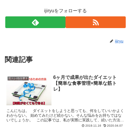
ijiryuをフォローする
ijiryu
関連記事
6ヶ月で成果が出たダイエット
筋トレ/自分磨き
【簡単な食事管理×簡単な筋ト
レ】
こんにちは。 ダイエットをしようと思っても、何をしていいかよく
わからない。 始めてみたけど続かない。そんな悩みをお持ちではな
いでしょうか。 この記事では、私が実際に実践して、続いた方法を
紹介していきます。 内容としては、食事の見直し...
2019.11.16
2020.04.07