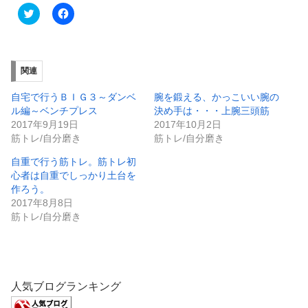
ク
F
リ
a
ッ
c
ク
e
し
b
て
o
T
o
関連
w
k
i
で
t
共
自宅で行うＢＩＧ３～ダンベ
腕を鍛える、かっこいい腕の
t
有
e
す
ル編～ベンチプレス
決め手は・・・上腕三頭筋
r
る
2017年9月19日
2017年10月2日
で
に
共
は
筋トレ/自分磨き
筋トレ/自分磨き
有
ク
(
リ
自重で行う筋トレ。筋トレ初
新
ッ
し
ク
心者は自重でしっかり土台を
い
し
作ろう。
ウ
て
ィ
く
2017年8月8日
ン
だ
ド
さ
筋トレ/自分磨き
ウ
い
で
(
開
新
き
し
ま
い
す
ウ
)
ィ
人気ブログランキング
ン
ド
ウ