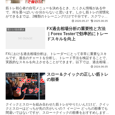
筋トレ初心者の自宅メニューを決めるとき、たくさん情報がある中
で、何を選べばいいか分からないと思います。しかし筋トレの習慣化
ができるまでは、2種類のトレーニングだけで十分です。スクワット
と腕立て伏せの注意点やポイントをまとめています。
2020.05.27
2025.06.05
FX過去相場分析の重要性と方法
筋トレ/自分磨き
｜Forex Testerで効率的にトレー
ドスキルを向上
FXにおける過去相場分析は、トレーダーにとって非常に重要なスキ
ルです。過去のチャートを分析し、トレード手法を検証することで、
実践的なスキルを向上させることができます。以下では、過去相場分
析の重要性とやり方、おすすめの検証ソフトについて詳しく...
2024.06.05
スロー＆クイックの正しい筋トレ
筋トレ/自分磨き
の順番
クイックとスローを組み合わせた筋トレがやりたいんだけど、クイッ
クとスローはどっちが先の方がいいの？ イージー どっちの順番でも
間違いではないですが、スロー⇒クイックの順番をおすすめします。