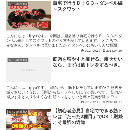
自宅で行うＢＩＧ３～ダンベル編
筋トレ/自分磨き
～スクワット
こんにちは。ijiryuです。 今回は、題名通り自宅で行うＢＩＧ３の ダ
ンベル編としてスクワットのやり方を記していきます。 ところで、
みなさん、ダンベルは買いましたか？ ダンベルにもいろんな種類が
あります。 いろんな重さのものをたくさん置け...
2017.09.17
2018.04.16
筋肉を増やすと痩せる。痩せたい
筋トレ/自分磨き
なら、まずは筋トレをするべき。
こんにちは。ijiryuです。 日頃から、筋トレをしていますか？ 筋肉を
減らさないように、 日頃から筋トレをしたほうが良いです。 筋肉が
減少すると太りやすくなる 筋トレをしないと年々筋肉が減っていき
ます。 筋肉が減少すると基礎代謝が落ちるの...
2017.12.22
2018.01.17
【初心者必見】自宅でできる筋ト
筋トレ/自分磨き
レは「たった2種目」でOK！継続
こそ最強の近道