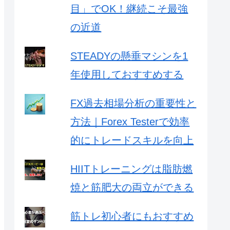
目」でOK！継続こそ最強
の近道
STEADYの懸垂マシンを1
年使用しておすすめする
FX過去相場分析の重要性と
方法｜Forex Testerで効率
的にトレードスキルを向上
HIITトレーニングは脂肪燃
焼と筋肥大の両立ができる
筋トレ初心者にもおすすめ