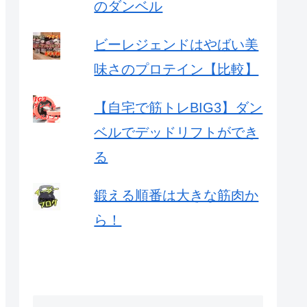
のダンベル
ビーレジェンドはやばい美
味さのプロテイン【比較】
【自宅で筋トレBIG3】ダン
ベルでデッドリフトができ
る
鍛える順番は大きな筋肉か
ら！