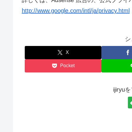
http://www.google.com/intl/ja/privacy.html
シ
X
Pocket
ijir